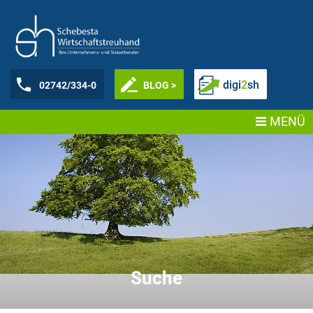
digi
2
sh
02742/334-0
BLOG >
MENÜ
Suche